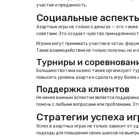
участие и преданность.
Социальные аспекты
Азартные игры не только о деньгах — это такж
советами. Это создает чувство принадлежност
Игроки могут принимать участие в чатах, фору
Такие взаимодействия не только полезны, но и о
Турниры и соревнован
Большинство гама казино также организуют тур
повысить уровень азарта и сделать игру более
Поддержка клиентов
Не менее важным аспектом является поддержка
помочь с любыми вопросами или проблемами. Это
Стратегии успеха и
Успех в азартных играх не только зависит от у
подходы для повышения своих шансов на выигрыш