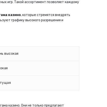
тных игр. Такой ассортимент позволяет каждому
гама казино
, которые стремятся внедрять
льзуют графику высокого разрешения и
нь высокая
окая
тущая
 гама казино. Они не только предлагают