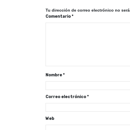
Tu dirección de correo electrónico no será
Comentario
*
Nombre
*
Correo electrónico
*
Web