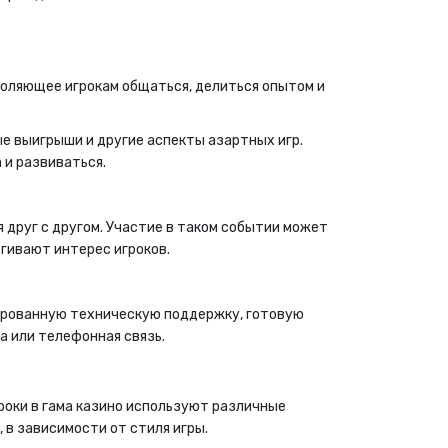
воляющее игрокам общаться, делиться опытом и
ые выигрыши и другие аспекты азартных игр.
 и развиваться.
 друг с другом. Участие в таком событии может
гивают интерес игроков.
ированную техническую поддержку, готовую
а или телефонная связь.
гроки в гама казино используют различные
 в зависимости от стиля игры.