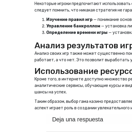
Некоторые игроки предпочитают использовать с
следует помнить, что никакая стратегия не гар
Изучение правил игр
— понимание основ
Управление банкроллом
— установка ли
Определение времени игры
— установка
Анализ результатов иг
Анализ своих игр также может существенно пом
работает, а что нет. Это позволит выработать
Использование ресурс
Кроме того, в интернете доступно множество р
аналитические сервисы, обучающие курсы и ви
шансы на успех.
Таким образом, выбор гама казино предоставля
аспект играет роль в создании увлекательного 
Deja una respuesta