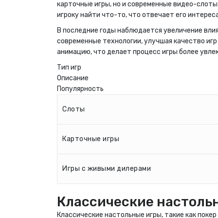
карточные игры, но и современные видео-слоты
игроку найти что-то, что отвечает его интерес
В последние годы наблюдается увеличение влия
современные технологии, улучшая качество игр
анимацию, что делает процесс игры более увле
Тип игр
Описание
Популярность
Слоты
Карточные игры
Игры с живыми дилерами
Классические настоль
Классические настольные игры, такие как покер