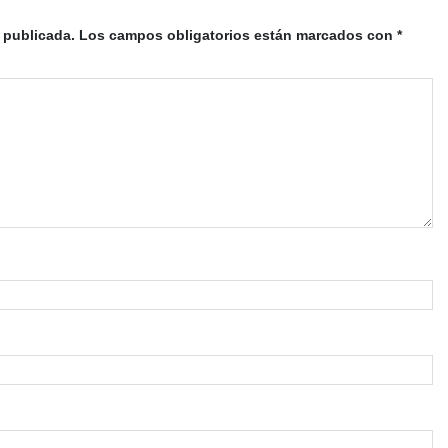
 publicada.
Los campos obligatorios están marcados con
*