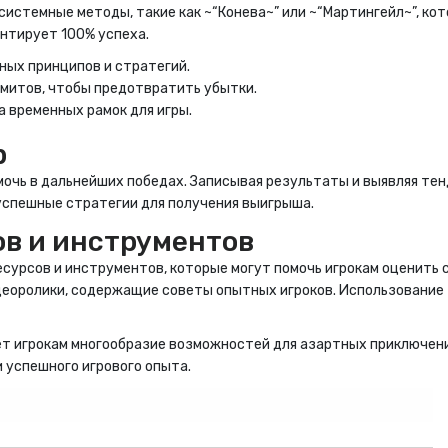
истемные методы, такие как ~“Конева~” или ~“Мартингейл~”, ко
антирует 100% успеха.
ных принципов и стратегий.
митов, чтобы предотвратить убытки.
 временных рамок для игры.
р
очь в дальнейших победах. Записывая результаты и выявляя тенд
 успешные стратегии для получения выигрыша.
ов и инструментов
есурсов и инструментов, которые могут помочь игрокам оценить 
деоролики, содержащие советы опытных игроков. Использование
ет игрокам многообразие возможностей для азартных приключени
и успешного игрового опыта.