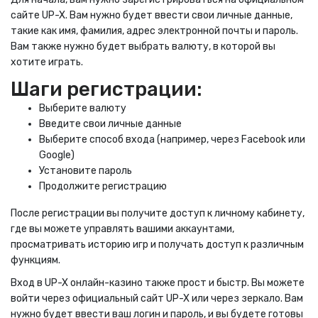
сайте UP-X. Вам нужно будет ввести свои личные данные,
такие как имя, фамилия, адрес электронной почты и пароль.
Вам также нужно будет выбрать валюту, в которой вы
хотите играть.
Шаги регистрации:
Выберите валюту
Введите свои личные данные
Выберите способ входа (например, через Facebook или
Google)
Установите пароль
Продолжите регистрацию
После регистрации вы получите доступ к личному кабинету,
где вы можете управлять вашими аккаунтами,
просматривать историю игр и получать доступ к различным
функциям.
Вход в UP-X онлайн-казино также прост и быстр. Вы можете
войти через официальный сайт UP-X или через зеркало. Вам
нужно будет ввести ваш логин и пароль, и вы будете готовы