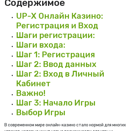
Содержимое
UP-X Онлайн Казино:
Регистрация и Вход
Шаги регистрации:
Шаги входа:
Шаг 1: Регистрация
Шаг 2: Ввод данных
Шаг 2: Вход в Личный
Кабинет
Важно!
Шаг 3: Начало Игры
Выбор Игры
В современном мире онлайн-казино стало нормой для многих