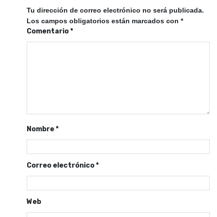
Tu dirección de correo electrónico no será publicada.
Los campos obligatorios están marcados con
*
Comentario
*
Nombre
*
Correo electrónico
*
Web