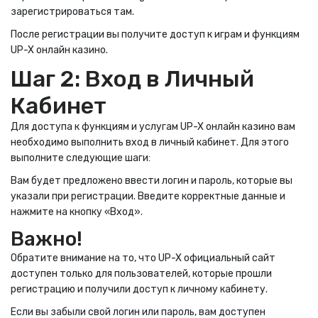
зарегистрироваться там.
После регистрации вы получите доступ к играм и функциям
UP-X онлайн казино.
Шаг 2: Вход в Личный
Кабинет
Для доступа к функциям и услугам UP-X онлайн казино вам
необходимо выполнить вход в личный кабинет. Для этого
выполните следующие шаги:
Вам будет предложено ввести логин и пароль, которые вы
указали при регистрации. Введите корректные данные и
нажмите на кнопку «Вход».
Важно!
Обратите внимание на то, что UP-X официальный сайт
доступен только для пользователей, которые прошли
регистрацию и получили доступ к личному кабинету.
Если вы забыли свой логин или пароль, вам доступен