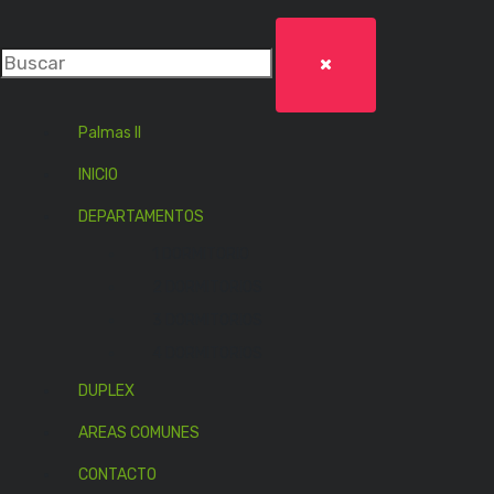
S
a
l
t
a
r
Palmas II
a
INICIO
l
c
DEPARTAMENTOS
o
n
1 DORMITORIO
t
2 DORMITORIOS
e
3 DORMITORIOS
n
i
4 DORMITORIOS
d
En 22 Nov, 2025
DUPLEX
o
AREAS COMUNES
CONTACTO