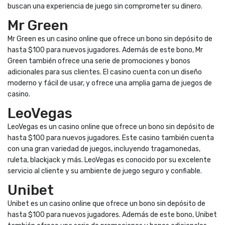
buscan una experiencia de juego sin comprometer su dinero.
Mr Green
Mr Green es un casino online que ofrece un bono sin depósito de
hasta $100 para nuevos jugadores. Además de este bono, Mr
Green también ofrece una serie de promociones y bonos
adicionales para sus clientes. El casino cuenta con un diseño
moderno y fácil de usar, y ofrece una amplia gama de juegos de
casino.
LeoVegas
LeoVegas es un casino online que ofrece un bono sin depósito de
hasta $100 para nuevos jugadores. Este casino también cuenta
con una gran variedad de juegos, incluyendo tragamonedas,
ruleta, blackjack y más. LeoVegas es conocido por su excelente
servicio al cliente y su ambiente de juego seguro y confiable.
Unibet
Unibet es un casino online que ofrece un bono sin depósito de
hasta $100 para nuevos jugadores. Además de este bono, Unibet