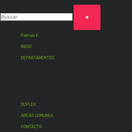
S
a
l
t
a
r
Palmas II
a
INICIO
l
c
DEPARTAMENTOS
o
n
1 DORMITORIO
t
2 DORMITORIOS
e
3 DORMITORIOS
n
i
4 DORMITORIOS
d
DUPLEX
o
En 3 Nov, 2025
AREAS COMUNES
CONTACTO