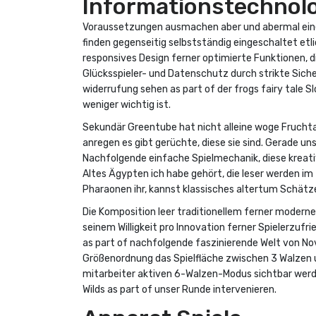
Informationstechnolog
Voraussetzungen ausmachen aber und abermal eine 
finden gegenseitig selbstständig eingeschaltet etl
responsives Design ferner optimierte Funktionen, 
Glücksspieler- und Datenschutz durch strikte Sich
widerrufung sehen as part of der frogs fairy tale S
weniger wichtig ist.
Sekundär Greentube hat nicht alleine woge Fruchtau
anregen es gibt gerüchte, diese sie sind. Gerade u
Nachfolgende einfache Spielmechanik, diese kreat
Altes Ägypten ich habe gehört, die leser werden im
Pharaonen ihr, kannst klassisches altertum Schätze
Die Komposition leer traditionellem ferner moderne
seinem Willigkeit pro Innovation ferner Spielerzufr
as part of nachfolgende faszinierende Welt von No
Größenordnung das Spielfläche zwischen 3 Walzen u
mitarbeiter aktiven 6-Walzen-Modus sichtbar werde
Wilds as part of unser Runde intervenieren.