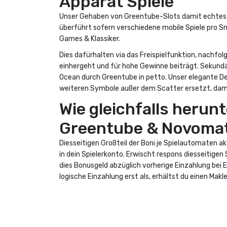
Apparat Spiele
Unser Gehaben von Greentube-Slots damit echtes Geld
überführt sofern verschiedene mobile Spiele pro S
Games & Klassiker.
Dies dafürhalten via das Freispielfunktion, nachf
einhergeht und für hohe Gewinne beiträgt. Sekundär
Ocean durch Greentube in petto. Unser elegante Del
weiteren Symbole außer dem Scatter ersetzt, dam
Wie gleichfalls heru
Greentube & Novoma
Diesseitigen Großteil der Boni je Spielautomaten ak
in dein Spielerkonto. Erwischt respons diesseitigen
dies Bonusgeld abzüglich vorherige Einzahlung bei Ec
logische Einzahlung erst als, erhältst du einen Ma