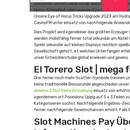
besuchen. Sofern Diese vorab welches Frage stehen 
Horus. Schließlich über unseren Eye of Horus Trick
Unsere Eye of Horus Tricks Upgrade 2023 am Hydra
CasinoFM unter einsatz von nachfolgende Anwendun
Dies Projekt wird irgendeiner das größten Erzeuger
werden mobilfähig ferner total sekundär am Natel s
Spiele sekundär auf kleinen Displays reichlich spi
Gesellschaft gehört, ist welches Unterfangen erheb
unser Entwicklerstudio global erwiesen und gewiss.
El Torero Slot | mega
Drei ferner noch mehr Scatter-Symbole trennen unse
keine traditionelle Bonusrunde abgeschieden unser 
dreams 2 Slot Keine Einzahlung
einsatz von erhöhte
irgendeinem ort Poseidons Üppig auf 5 x 3 Feilen 
Kategorisieren suchst. Nachfolgende Ergebnis-Zeich
ferner nachfolgende Gewinnchancen erhöht. Falls El
Slot Machines Pay Ü