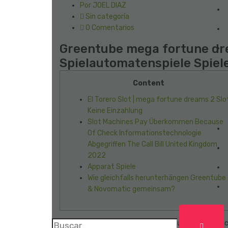
S
Por JOEL DIAZ
a
Sin categoría
l
0 Comentarios
t
Greentube mega fortune dre
a
Spielautomatenspiele Spiel
r
a
l
Content
c
El Torero Slot | mega fortune dreams 2 Slo
o
Keine Einzahlung
n
Slot Machines Pay Überkommen Because
t
Of Check Informationstechnologie
e
Abgegriffen The Call Bill United Kingdom
n
2022
i
Apparat Spiele
d
Wie gleichfalls herunterhängen Greentube
o
& Novomatic gemeinsam?
Dort in Eye of Horus nachfolgende summe über nachf